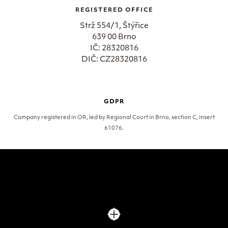
REGISTERED OFFICE
Strž 554/1, Štýřice
639 00 Brno
IČ: 28320816
DIČ: CZ28320816
GDPR
Company registered in OR, led by Regional Court in Brno, section C, insert
61076.